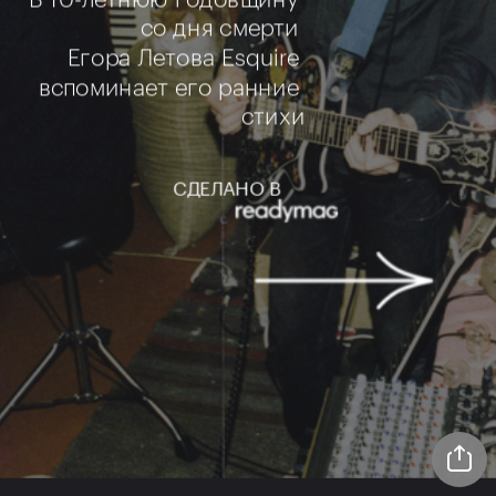
со дня смерти 
Егора Летова Esquire 
вспоминает его ранние 
стихи
СДЕЛАНО В