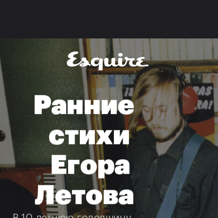
Ранние
стихи 
Егора 
Летова
В 10-летнюю годовщину 