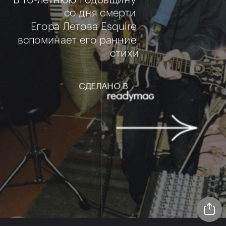
со дня смерти 
Егора Летова Esquire 
вспоминает его ранние 
стихи
СДЕЛАНО В