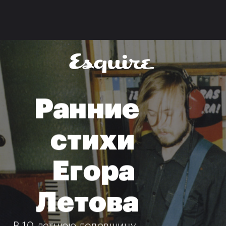
Ранние
стихи 
Егора 
Летова
В 10-летнюю годовщину 